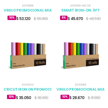
2010888
200899-MCOD
VINILO PROMOCIONAL MULTICOLOR CRICUT 12 X 12 (100)
SMART IRON-ON. 5FT
10%
6%
$ 53.120
$ 58.989
$ 45.670
$ 48.590
2010900
2010889
CRICUT IRON ON PROMOCIONAL MULTICOLOR 12 X 3 FT (10
VINILO PROMOCIONAL MULTIC
10%
10%
$ 35.050
$ 38.990
$ 28.670
$ 31.990