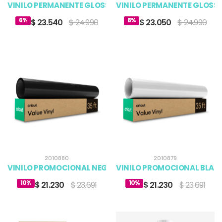
VINILO PERMANENTE GLOSSY COLOR NEGRO 13.9X609.6C
VINILO PERMANENTE GLOSSY
6%
8%
$ 23.540
$ 24.990
$ 23.050
$ 24.990
2010880
2010879
VINILO PROMOCIONAL NEGRO CRICUT 12 X 35 FT (1)
VINILO PROMOCIONAL BLANCO
10%
10%
$ 21.230
$ 23.691
$ 21.230
$ 23.691