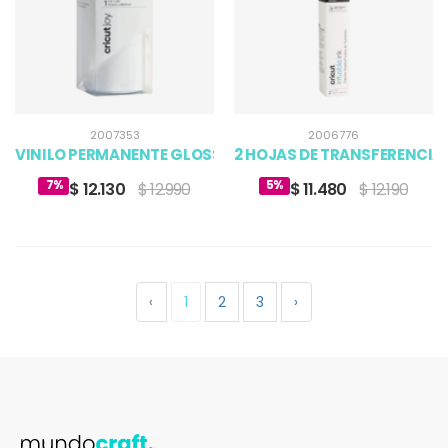
2007353
2006776
VINILO PERMANENTE GLOSSY COLOR BLANCO
2 HOJAS DE TRANSFERENCIA 
7%
5%
$ 12.130
$ 12.990
$ 11.480
$ 12.190
‹
1
2
3
›