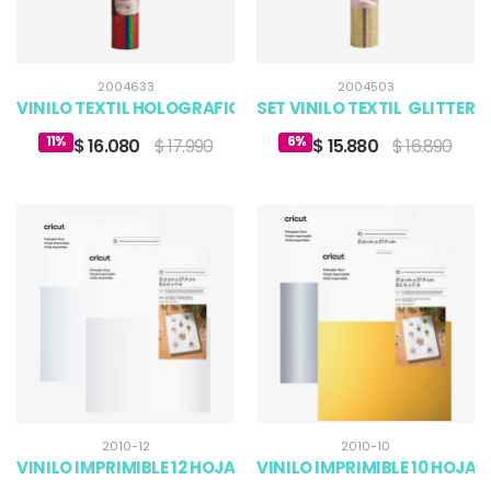
2004633
2004503
VINILO TEXTIL HOLOGRAFICO CRICUT
SET VINILO TEXTIL GLITTER,
11%
6%
$ 16.080
$ 17.990
$ 15.880
$ 16.890
2010-12
2010-10
VINILO IMPRIMIBLE 12 HOJAS DE 21,6X27,9 CM
VINILO IMPRIMIBLE 10 HOJAS 