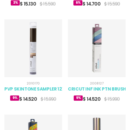
3%
6%
$ 15.130
$ 15.590
$ 14.700
$ 15.590
2010170
2008127
PVP SKINTONE SAMPLER 12X12 (10)
CRICUT INF INK PTN BRUSHED
9%
9%
$ 14.520
$ 15.990
$ 14.520
$ 15.990