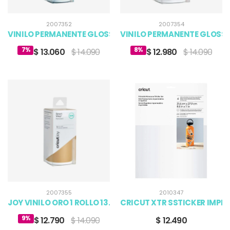
2007352
2007354
VINILO PERMANENTE GLOSSY COLOR NEGRO
VINILO PERMANENTE GLOSS
7%
8%
$ 13.060
$ 14.090
$ 12.980
$ 14.090
2007355
2010347
JOY VINILO ORO 1 ROLLO 13.9X304.8CM PERMANENTE GLO
CRICUT XTR SSTICKER IMPRIMI
9%
$ 12.790
$ 14.090
$ 12.490