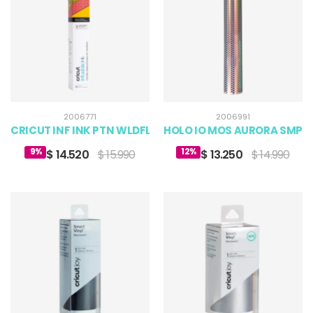
2006771
2006991
CRICUT INF INK PTN WLDFLWR 12 X 12 (4)
HOLO IO MOS AURORA SMP CIR
9%
12%
$ 14.520
$ 15.990
$ 13.250
$ 14.990