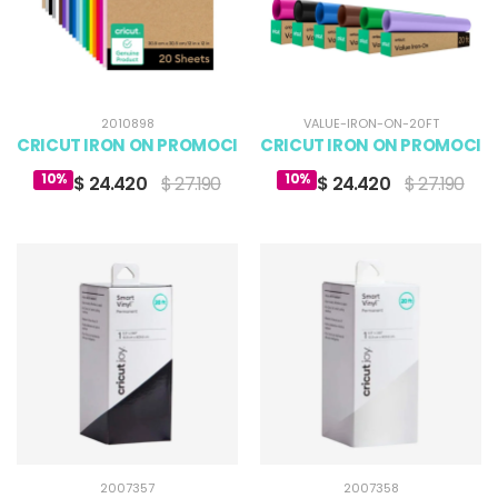
2010898
VALUE-IRON-ON-20FT
CRICUT IRON ON PROMOCIONAL MULTICOLOR 12 X 12 (20)
CRICUT IRON ON PROMOCIONAL
10%
10%
$ 24.420
$ 27.190
$ 24.420
$ 27.190
2007357
2007358