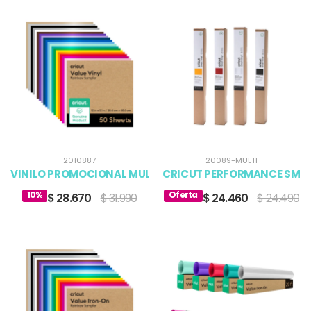
2010887
20089-MULTI
VINILO PROMOCIONAL MULTICOLOR CRICUT 12 X 12 (50)
CRICUT PERFORMANCE SMR
10%
Oferta
$ 28.670
$ 31.990
$ 24.460
$ 24.490