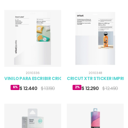
2010336
2010348
VINILO PARA ESCRIBIR CRICUT JOY XTRA SMART VINYL - 
CRICUT XTR STICKER IMPRIMI
6%
2%
$ 12.440
$ 13.190
$ 12.290
$ 12.490