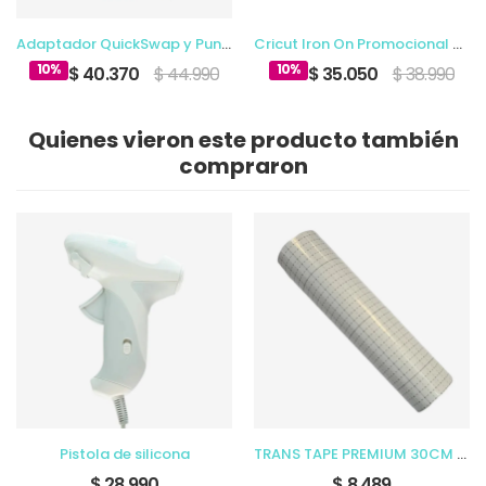
Adaptador QuickSwap y Punta de Grabado
Cricut Iron On Promocional Multicolor 12 x 3 Ft (10)
10%
10%
$ 40.370
$ 44.990
$ 35.050
$ 38.990
Quienes vieron este producto también
compraron
Pistola de silicona
TRANS TAPE PREMIUM 30CM X 5M LIDEART
$ 28.990
$ 8.489