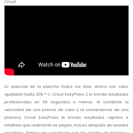
Cricut.
Lo esencial de tu plancha todos los días. Ahora con calor
ajustable hasta 205 ° C. Cricut EasyPress 2 le brinda resultados
profesionales en 60 segundos o menos. Al combinar la
velocidad de una prensa de calor y la conveniencia de una
plancha, Cricut EasyPress le brinda resultados rápidos e
infalibles que realmente se pegan, incluso después de lavados
repetidos. Elimine las conjeturas con los ajustes de tiempo y