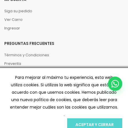
Siga su pedido
Ver Carro
Ingresar
PREGUNTAS FRECUENTES
Términos y Condiciones
Preventa
Políticas de Privacidad
Para mejorar al máximo tu experiencia, esta web
Código de buenas prácticas
utiliza cookies. Si utilizas la web significa que estás de
Despacho/Retiro
acuerdo con que usemos cookies. Hemos publicado
una nueva política de cookies, que deberás leer para
entender mejor cuáles son las cookies que utilizamos.
.
ACEPTAR Y CERRAR
INICIO
MI CUENTA
CARRO
BUSCAR