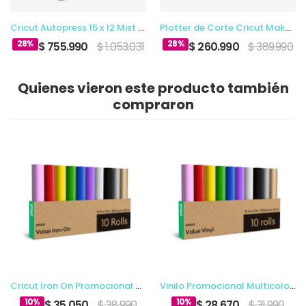
Cricut Autopress 15 x 12 Mist Namr 220V
Plotter de Corte Cricut Maker Champagne
28%
28%
$ 755.990
$ 1.053.031
$ 260.990
$ 389.990
Quienes vieron este producto también
compraron
Cricut Iron On Promocional Multicolor 12 x 3 Ft (10)
Vinilo Promocional Multicolor 12 x 5 Ft (10)
10%
10%
$ 35.050
$ 38.990
$ 28.670
$ 31.990