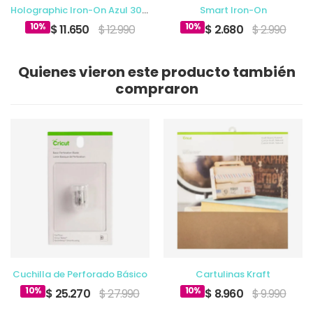
Holographic Iron-On Azul 30.5 x 61cm
Smart Iron-On
10%
10%
$ 11.650
$ 12.990
$ 2.680
$ 2.990
Quienes vieron este producto también
compraron
Cuchilla de Perforado Básico
Cartulinas Kraft
10%
10%
$ 25.270
$ 27.990
$ 8.960
$ 9.990