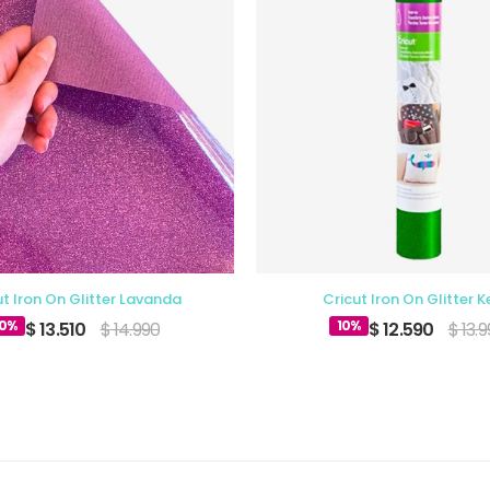
ut Iron On Glitter Lavanda
Cricut Iron On Glitter K
10%
10%
$ 13.510
$ 14.990
$ 12.590
$ 13.