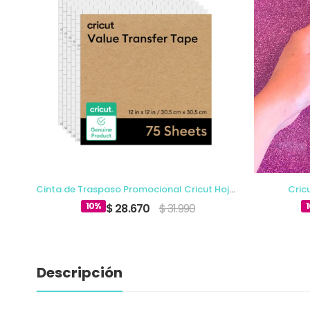
Cinta de Traspaso Promocional Cricut 12 x 75 Ft (1)
Cinta de Traspaso Promocional Cricut Hojas 12 x 12 (75)
Cric
10%
$ 28.670
$ 31.990
Descripción