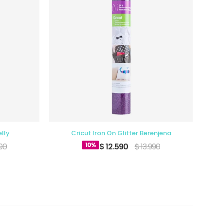
elly
Cricut Iron On Glitter Berenjena
10%
990
$ 12.590
$ 13.990