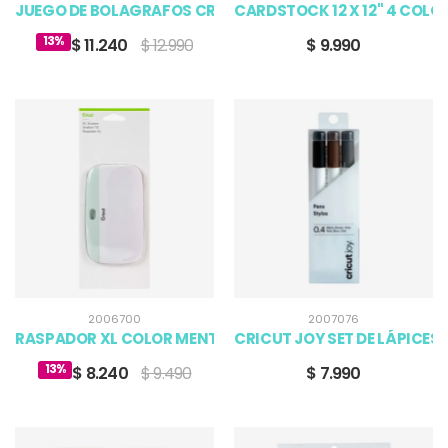
JUEGO DE BOLA­GRAFOS CRICUT COLOR NEGRO
CARDSTOCK 12 X 12" 4 COLO
13%
$ 11.240
$ 12.990
$ 9.990
2006700
2007076
RASPADOR XL COLOR MENTA CRICUT
CRICUT JOY SET DE LÁPICES
13%
$ 8.240
$ 9.490
$ 7.990