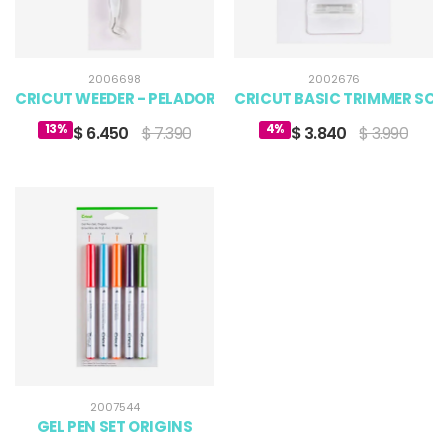
2006698
2002676
CRICUT WEEDER - PELADOR - GANCHO ROSADO
CRICUT BASIC TRIMMER SCO
13%
4%
$ 6.450
$ 7.390
$ 3.840
$ 3.990
2007544
GEL PEN SET ORIGINS