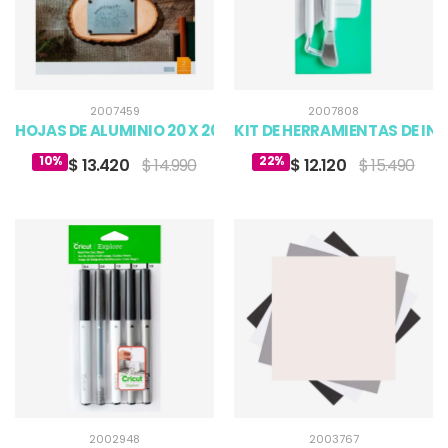
2007459
2007808
HOJAS DE ALUMINIO 20 X 20CM 2 UNIDADES
KIT DE HERRAMIENTAS DE INI
10%
22%
$ 13.420
$ 14.990
$ 12.120
$ 15.490
2002948
2003767