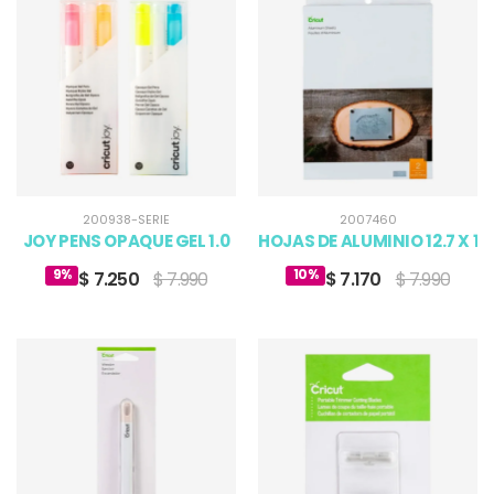
200938-SERIE
2007460
JOY PENS OPAQUE GEL 1.0
HOJAS DE ALUMINIO 12.7 X 1
9%
10%
$ 7.250
$ 7.990
$ 7.170
$ 7.990