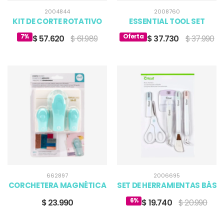
2004844
2008760
KIT DE CORTE ROTATIVO
ESSENTIAL TOOL SET
7%
Oferta
$ 57.620
$ 61.989
$ 37.730
$ 37.990
662897
2006695
CORCHETERA MAGNÉTICA
SET DE HERRAMIENTAS BÁSIC
6%
$ 23.990
$ 19.740
$ 20.990