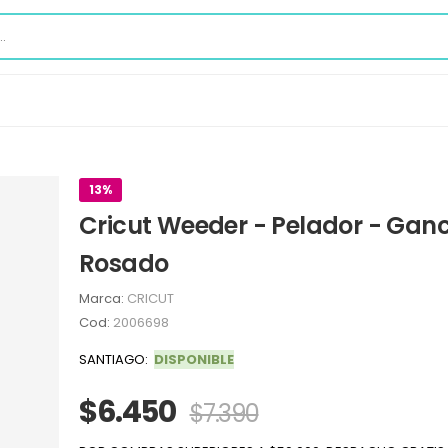
13%
Cricut Weeder - Pelador - Gan
Rosado
Marca:
CRICUT
Cod:
2006698
SANTIAGO:
DISPONIBLE
$6.450
$7.390