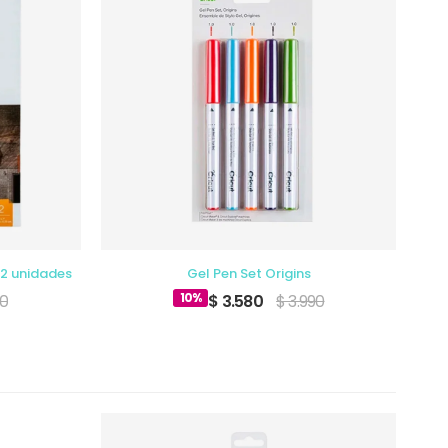
 2 unidades
Gel Pen Set Origins
Ju
10%
90
$ 3.580
$ 3.990