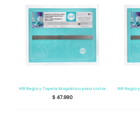
Cricut EasyPress 2, frambuesa - 12 x 10 pulgada
WR Regla y Tapete Magnético para cortar
WR Regla y
$ 47.990