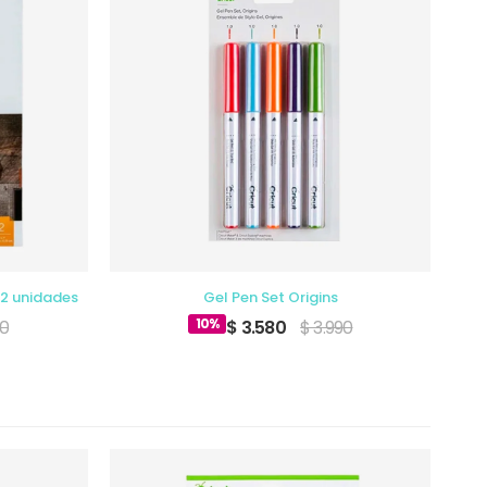
 2 unidades
Gel Pen Set Origins
Ju
10%
90
$ 3.580
$ 3.990