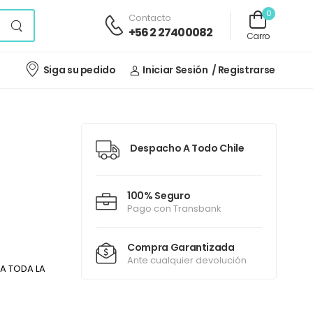
0
Contacto
+56 2 27400082
Carro
Siga su pedido
Iniciar Sesión
/ Registrarse
Despacho A Todo Chile
100% Seguro
Pago con Transbank
Compra Garantizada
Ante cualquier devolución
A TODA LA