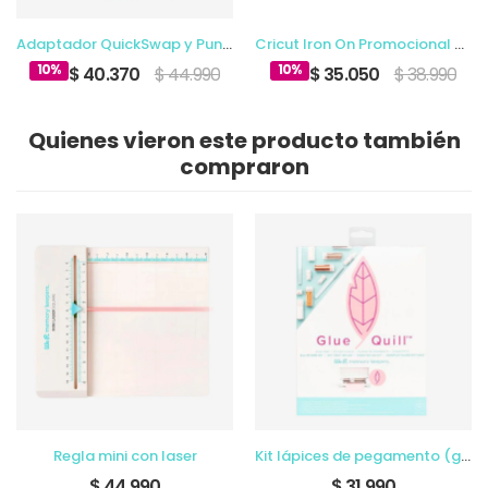
Adaptador QuickSwap y Punta de Grabado
Cricut Iron On Promocional Multicolor 12 x 3 Ft (10)
10%
10%
$ 40.370
$ 44.990
$ 35.050
$ 38.990
Quienes vieron este producto también
compraron
Regla mini con laser
Kit lápices de pegamento (glue quill)
$ 44.990
$ 31.990