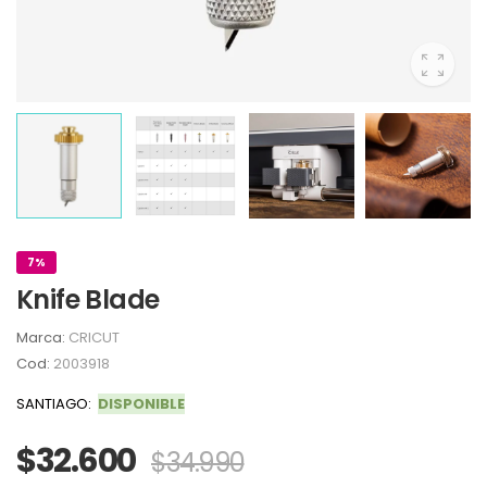
7%
Knife Blade
Marca:
CRICUT
Cod:
2003918
SANTIAGO:
DISPONIBLE
$32.600
$34.990