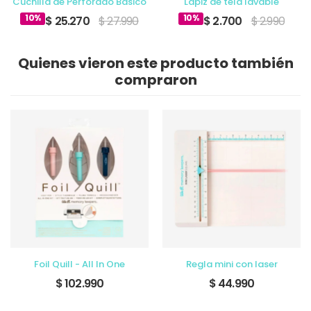
Cuchilla de Perforado Básico
Lápiz de tela lavable
10%
10%
$ 25.270
$ 27.990
$ 2.700
$ 2.990
Quienes vieron este producto también
compraron
Foil Quill - All In One
Regla mini con laser
$ 102.990
$ 44.990