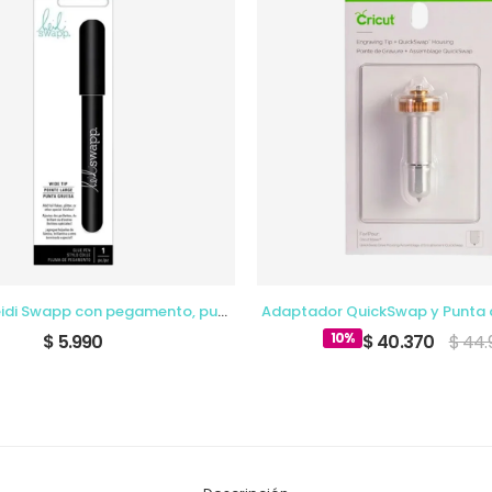
Boligrafo Heidi Swapp con pegamento, punta ancha
Adaptador QuickSwap y Punta
10%
$ 5.990
$ 40.370
$ 44.