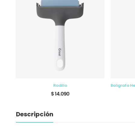
Cricut EasyPress 2, frambuesa - 12 x 10 pulgada
Rodillo
$ 14.090
Descripción