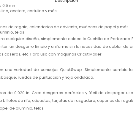
Descripción
de 0,5 mm
lina, acetato, cartulina y más
upones de regalo, calendarios de adviento, muñecos de papel y más
uminio, telas
ra cualquier diseño, simplemente coloca la Cuchilla de Perforado 
ten un desgarro limpio y uniforme sin la necesidad de doblar de 
stas caseras, etc. Para uso con máquinas Cricut Maker.
on una variedad de consejos QuickSwap. Simplemente cambia la 
sbosque, ruedas de puntuación y hoja ondulada.
ecos de 0.020 in. Crea desgarros perfectos y fácil de despegar us
billetes de rifa, etiquetas, tarjetas de rasgadura, cupones de rega
pel de aluminio, telas.