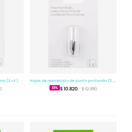
na (2 ct.)
Hojas de reemplazo de punto profundo (2 ct.)
13%
0
$ 10.820
$ 12.390