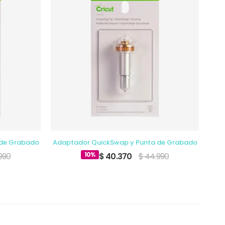
 de Grabado
Adaptador QuickSwap y Punta de Grabado
Cr
10%
990
$ 40.370
$ 44.990