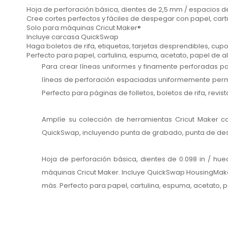
Hoja de perforación básica, dientes de 2,5 mm / espacios 
Cree cortes perfectos y fáciles de despegar con papel, cartu
Solo para máquinas Cricut Maker®
Incluye carcasa QuickSwap
Haga boletos de rifa, etiquetas, tarjetas desprendibles, c
Perfecto para papel, cartulina, espuma, acetato, papel de al
Para crear líneas uniformes y finamente perforadas pa
líneas de perforación espaciadas uniformemente permi
Perfecto para páginas de folletos, boletos de rifa, revi
Amplíe su colección de herramientas Cricut Maker c
QuickSwap, incluyendo punta de grabado, punta de de
Hoja de perforación básica, dientes de 0.098 in / hu
máquinas Cricut Maker. Incluye QuickSwap HousingMake 
más. Perfecto para papel, cartulina, espuma, acetato, pa