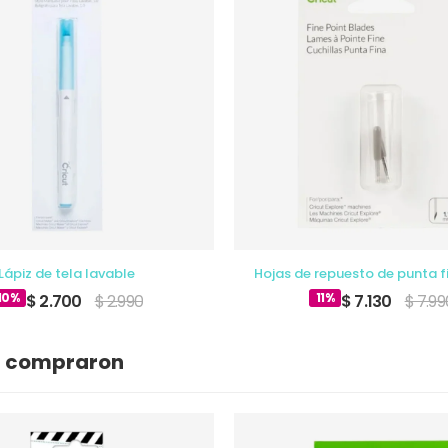
Lápiz de tela lavable
Hojas de repuesto de punta fi
10%
11%
$ 2.700
$ 2.990
$ 7.130
$ 7.99
n compraron