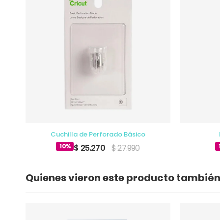
bado
Cuchilla de Perforado Básico
10%
$ 25.270
$ 27.990
Quienes vieron este producto tambié