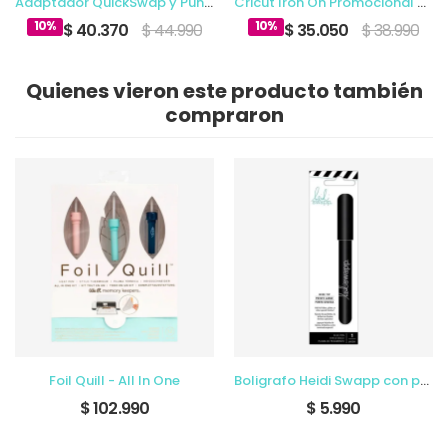
Adaptador QuickSwap y Punta de Grabado
Cricut Iron On Promocional Multicolor 12 x 3 Ft (10)
10%
10%
$ 40.370
$ 44.990
$ 35.050
$ 38.990
Quienes vieron este producto también
compraron
Foil Quill - All In One
Boligrafo Heidi Swapp con pegamento, punta ancha
$ 102.990
$ 5.990