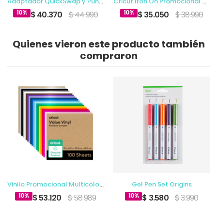
Adaptador QuickSwap y Punta de Grabado
Cricut Iron On Promocional Multicolor 12 x 3 Ft (10)
10%
10%
$ 40.370
$ 44.990
$ 35.050
$ 38.990
Quienes vieron este producto también
compraron
Vinilo Promocional Multicolor Cricut 12 x 12 (100)
Gel Pen Set Origins
10%
10%
$ 53.120
$ 58.989
$ 3.580
$ 3.990