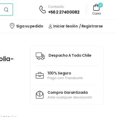
0
Contacto
+56 2 27400082
Carro
Siga su pedido
Iniciar Sesión
/ Registrarse
Despacho A Todo Chile
olia-
100% Seguro
Pago con Transbank
Compra Garantizada
Ante cualquier devolución