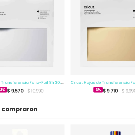
Cricut Hojas Transferencia Folia-Foil 8h 30.4x30.4cm Plata
13%
3%
$ 9.570
$ 10.990
$ 9.710
$ 9.99
n compraron