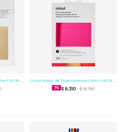
Cricut Hojas de Transferencia Folia-Foil 8h 30.4x30.4cm Oro
Cricut Hojas de Transferencia Folia-Foil 24h 10.1x 15.2cm
7%
0
$ 6.310
$ 6.790