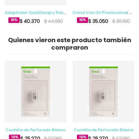
Adaptador QuickSwap y Punta de Grabado
Cricut Iron On Promocional Multicolor 12 x 3 Ft (10)
10%
10%
$ 40.370
$ 44.990
$ 35.050
$ 38.990
Quienes vieron este producto también
compraron
Cuchilla de Perforado Básico
Cuchilla de Perforado Básico
10%
10%
$ 25.270
$ 27.990
$ 25.270
$ 27.990