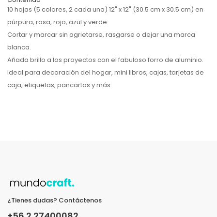
10 hojas (5 colores, 2 cada una) 12" x 12" (30.5 cm x 30.5 cm) en
púrpura, rosa, rojo, azul y verde.
Cortar y marcar sin agrietarse, rasgarse o dejar una marca
blanca.
Añada brillo a los proyectos con el fabuloso forro de aluminio.
Ideal para decoración del hogar, mini libros, cajas, tarjetas de
caja, etiquetas, pancartas y más.
¿Tienes dudas? Contáctenos
+56 2 27400082