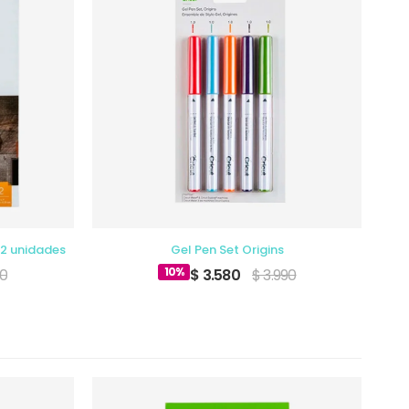
 2 unidades
Gel Pen Set Origins
Ju
10%
90
$ 3.580
$ 3.990