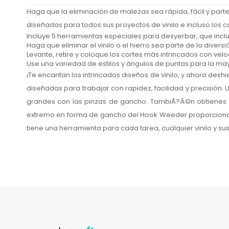
Haga que la eliminación de malezas sea rápida, fácil y parte
diseñadas para todos sus proyectos de vinilo e incluso los c
Incluye 5 herramientas especiales para desyerbar, que incl
Haga que eliminar el vinilo o el hierro sea parte de la diver
Levante, retire y coloque los cortes más intrincados con velo
Use una variedad de estilos y ángulos de puntas para la may
¡Te encantan los intrincados diseños de vinilo, y ahora desh
diseñadas para trabajar con rapidez, facilidad y precisión. U
grandes con las pinzas de gancho. TambiÃ?Â©n obtienes el 
extremo en forma de gancho del Hook Weeder proporciona el 
tiene una herramienta para cada tarea, cualquier vinilo y su