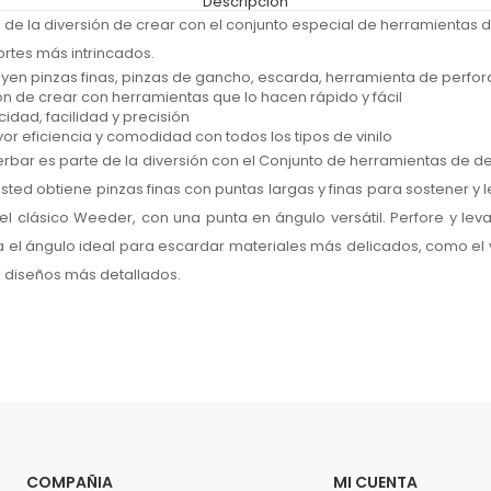
Descripción
 de la diversión de crear con el conjunto especial de herramientas 
ortes más intrincados.
uyen pinzas finas, pinzas de gancho, escarda, herramienta de perf
sión de crear con herramientas que lo hacen rápido y fácil
cidad, facilidad y precisión
or eficiencia y comodidad con todos los tipos de vinilo
ierbar es parte de la diversión con el Conjunto de herramientas de 
sted obtiene pinzas finas con puntas largas y finas para sostener y lev
clásico Weeder, con una punta en ángulo versátil. Perfore y leva
ángulo ideal para escardar materiales más delicados, como el vini
s diseños más detallados.
COMPAÑIA
MI CUENTA