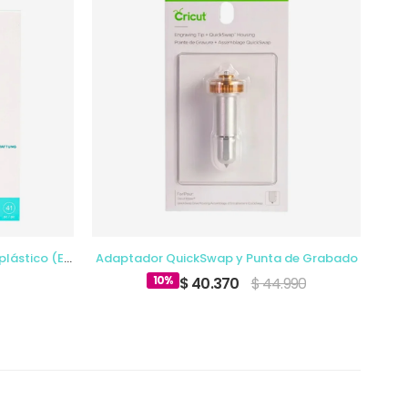
Kit de grabado sobre acetato y plástico (Etch Quill)
Adaptador QuickSwap y Punta de Grabado
Ada
10%
$ 40.370
$ 44.990