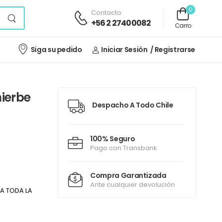
0
Contacto
+56 2 27400082
Carro
Siga su pedido
Iniciar Sesión
/ Registrarse
ierbe
Despacho A Todo Chile
100% Seguro
Pago con Transbank
Compra Garantizada
Ante cualquier devolución
A TODA LA