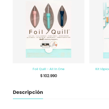
Cricut EasyPress 2, frambuesa - 12 x 10 pulgada
Foil Quill - All In One
Kit lápi
$ 102.990
Descripción