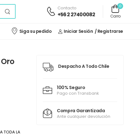
0
Contacto
+56 2 27400082
Carro
Siga su pedido
Iniciar Sesión
/ Registrarse
 Oro
Despacho A Todo Chile
100% Seguro
Pago con Transbank
Compra Garantizada
Ante cualquier devolución
A TODA LA