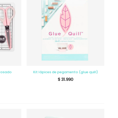
 Rosado
Kit lápices de pegamento (glue quill)
K
$ 31.990