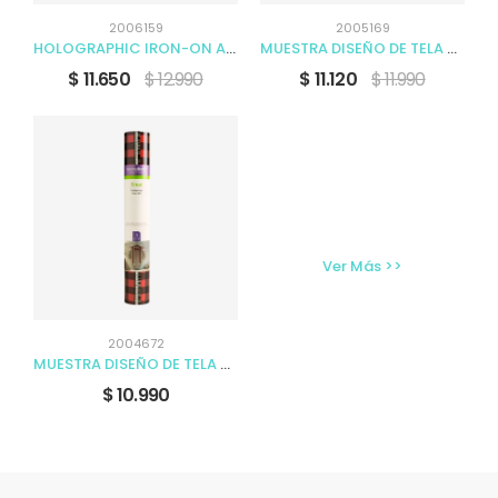
2006159
2005169
HOLOGRAPHIC IRON-ON AZUL 30.5 X 61CM
MUESTRA DISEÑO DE TELA HELLO LOVELY
$ 11.650
$ 12.990
$ 11.120
$ 11.990
Ver Más >>
2004672
MUESTRA DISEÑO DE TELA YES PLEASE BLACK
$ 10.990