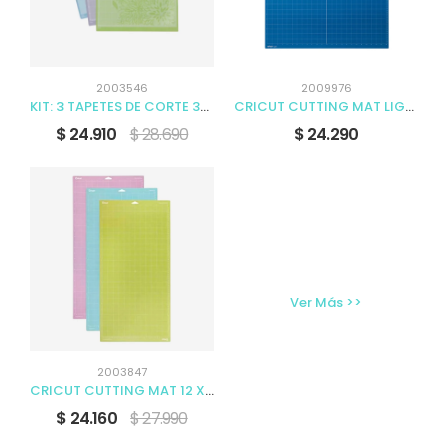
2003546
2009976
KIT: 3 TAPETES DE CORTE 30 X 30 CM
CRICUT CUTTING MAT LIGHTGRIP 24" X 28" X 1
$ 24.910
$ 28.690
$ 24.290
Ver Más >>
2003847
CRICUT CUTTING MAT 12 X 24
$ 24.160
$ 27.990