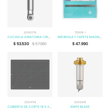
2006276
70938-1
CUCHILLA GIRATORIA CRICUT + CARCASA DE ACCIONAMIENTO
WR REGLA Y TAPETE MAGNÉTICO PARA CORTAR
$ 53.530
$ 57.990
$ 47.990
2004714
2003918
CUBIERTA DE CORTE 18 X 24 PULGADA
KNIFE BLADE