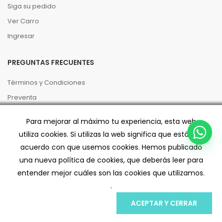
Siga su pedido
Ver Carro
Ingresar
PREGUNTAS FRECUENTES
Términos y Condiciones
Preventa
Políticas de Privacidad
Para mejorar al máximo tu experiencia, esta web
Código de buenas prácticas
utiliza cookies. Si utilizas la web significa que estás de
Despacho/Retiro
acuerdo con que usemos cookies. Hemos publicado
una nueva política de cookies, que deberás leer para
entender mejor cuáles son las cookies que utilizamos.
.
ACEPTAR Y CERRAR
INICIO
MI CUENTA
CARRO
BUSCAR
;