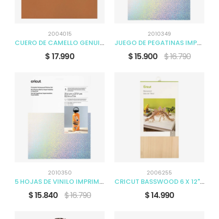
2004015
2010349
CUERO DE CAMELLO GENUINO 30 X 30 CM
JUEGO DE PEGATINAS IMPERMEABLES IMPRIMIBLES HOLOGRAFICA 5 UNIDADES A4
$ 17.990
$ 15.900
$ 16.790
2010350
2006255
5 HOJAS DE VINILO IMPRIMIBLE LAMINADO HOLOGRÁFICO DE 21,6 CM X 27,9 CM
CRICUT BASSWOOD 6 X 12" 4U
$ 15.840
$ 16.790
$ 14.990